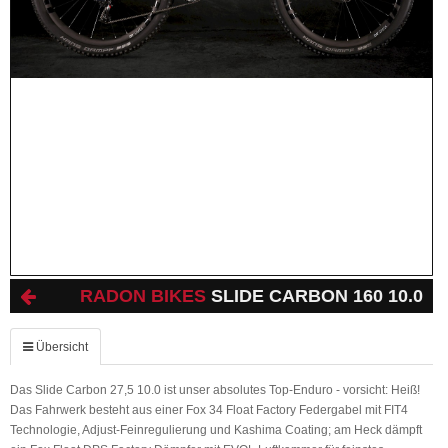
RADON BIKES
SLIDE CARBON 160 10.0
Übersicht
Das Slide Carbon 27,5 10.0 ist unser absolutes Top-Enduro - vorsicht: Heiß!
Das Fahrwerk besteht aus einer Fox 34 Float Factory Federgabel mit FIT4
Technologie, Adjust-Feinregulierung und Kashima Coating; am Heck dämpft